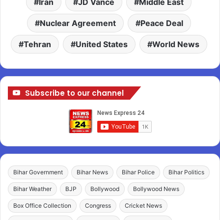
Iran
JD Vance
Middle East
Nuclear Agreement
Peace Deal
Tehran
United States
World News
Subscribe to our channel
Bihar Government
Bihar News
Bihar Police
Bihar Politics
Bihar Weather
BJP
Bollywood
Bollywood News
Box Office Collection
Congress
Cricket News