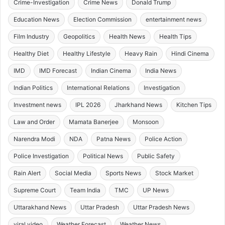
Crime-Investigation
Crime News
Donald Trump
Education News
Election Commission
entertainment news
Film Industry
Geopolitics
Health News
Health Tips
Healthy Diet
Healthy Lifestyle
Heavy Rain
Hindi Cinema
IMD
IMD Forecast
Indian Cinema
India News
Indian Politics
International Relations
Investigation
Investment news
IPL 2026
Jharkhand News
Kitchen Tips
Law and Order
Mamata Banerjee
Monsoon
Narendra Modi
NDA
Patna News
Police Action
Police Investigation
Political News
Public Safety
Rain Alert
Social Media
Sports News
Stock Market
Supreme Court
Team India
TMC
UP News
Uttarakhand News
Uttar Pradesh
Uttar Pradesh News
viral video
Weather Forecast
Weather News