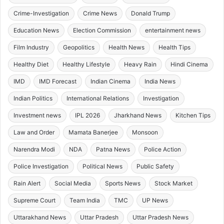
Crime-Investigation
Crime News
Donald Trump
Education News
Election Commission
entertainment news
Film Industry
Geopolitics
Health News
Health Tips
Healthy Diet
Healthy Lifestyle
Heavy Rain
Hindi Cinema
IMD
IMD Forecast
Indian Cinema
India News
Indian Politics
International Relations
Investigation
Investment news
IPL 2026
Jharkhand News
Kitchen Tips
Law and Order
Mamata Banerjee
Monsoon
Narendra Modi
NDA
Patna News
Police Action
Police Investigation
Political News
Public Safety
Rain Alert
Social Media
Sports News
Stock Market
Supreme Court
Team India
TMC
UP News
Uttarakhand News
Uttar Pradesh
Uttar Pradesh News