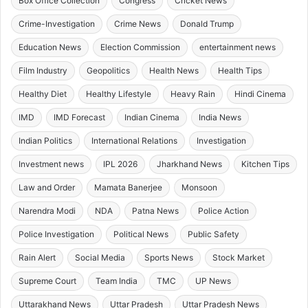
Box Office Collection
Congress
Cricket News
Crime-Investigation
Crime News
Donald Trump
Education News
Election Commission
entertainment news
Film Industry
Geopolitics
Health News
Health Tips
Healthy Diet
Healthy Lifestyle
Heavy Rain
Hindi Cinema
IMD
IMD Forecast
Indian Cinema
India News
Indian Politics
International Relations
Investigation
Investment news
IPL 2026
Jharkhand News
Kitchen Tips
Law and Order
Mamata Banerjee
Monsoon
Narendra Modi
NDA
Patna News
Police Action
Police Investigation
Political News
Public Safety
Rain Alert
Social Media
Sports News
Stock Market
Supreme Court
Team India
TMC
UP News
Uttarakhand News
Uttar Pradesh
Uttar Pradesh News