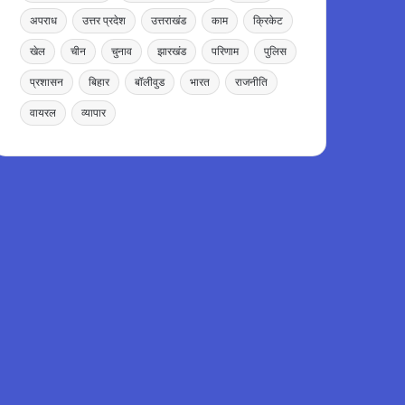
अपराध
उत्तर प्रदेश
उत्तराखंड
काम
क्रिकेट
खेल
चीन
चुनाव
झारखंड
परिणाम
पुलिस
प्रशासन
बिहार
बॉलीवुड
भारत
राजनीति
वायरल
व्यापार