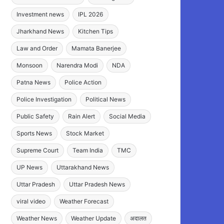
Investment news
IPL 2026
Jharkhand News
Kitchen Tips
Law and Order
Mamata Banerjee
Monsoon
Narendra Modi
NDA
Patna News
Police Action
Police Investigation
Political News
Public Safety
Rain Alert
Social Media
Sports News
Stock Market
Supreme Court
Team India
TMC
UP News
Uttarakhand News
Uttar Pradesh
Uttar Pradesh News
viral video
Weather Forecast
Weather News
Weather Update
अदालत