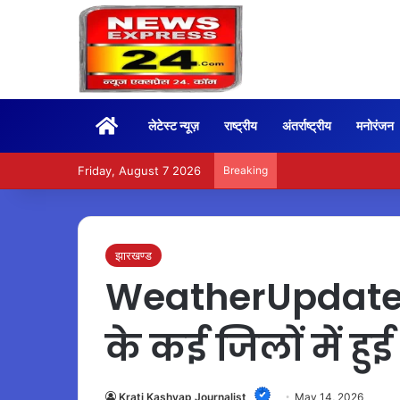
Home
लेटेस्ट न्यूज़
राष्ट्रीय
अंतर्राष्ट्रीय
मनोरंजन
Friday, August 7 2026
Breaking
BoxOffice – 15वें दिन भ
झारखण्ड
WeatherUpdate –
के कई जिलों में ह
Krati Kashyap Journalist
May 14, 2026