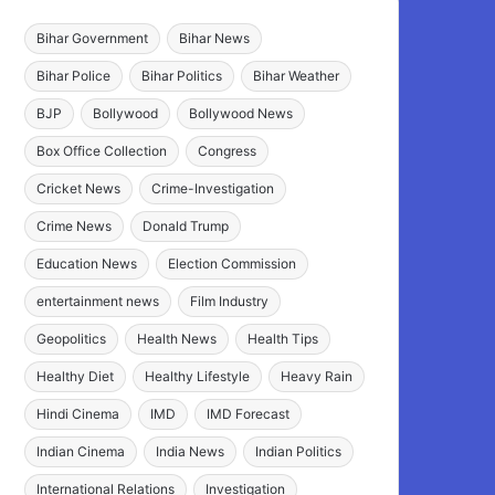
Bihar Government
Bihar News
Bihar Police
Bihar Politics
Bihar Weather
BJP
Bollywood
Bollywood News
Box Office Collection
Congress
Cricket News
Crime-Investigation
Crime News
Donald Trump
Education News
Election Commission
entertainment news
Film Industry
Geopolitics
Health News
Health Tips
Healthy Diet
Healthy Lifestyle
Heavy Rain
Hindi Cinema
IMD
IMD Forecast
Indian Cinema
India News
Indian Politics
International Relations
Investigation