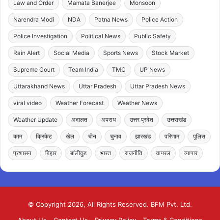
Law and Order
Mamata Banerjee
Monsoon
Narendra Modi
NDA
Patna News
Police Action
Police Investigation
Political News
Public Safety
Rain Alert
Social Media
Sports News
Stock Market
Supreme Court
Team India
TMC
UP News
Uttarakhand News
Uttar Pradesh
Uttar Pradesh News
viral video
Weather Forecast
Weather News
Weather Update
अदालत
अपराध
उत्तर प्रदेश
उत्तराखंड
काम
क्रिकेट
खेल
चीन
चुनाव
झारखंड
परिणाम
पुलिस
प्रशासन
बिहार
बॉलीवुड
भारत
राजनीति
वायरल
व्यापार
© Copyright 2026, All Rights Reserved. BFM Pvt. Ltd.
About Us
Contact Us
Privacy Policy
Terms & Conditions