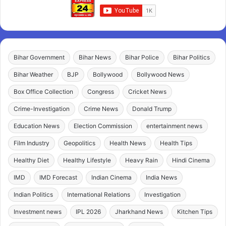
Bihar Government
Bihar News
Bihar Police
Bihar Politics
Bihar Weather
BJP
Bollywood
Bollywood News
Box Office Collection
Congress
Cricket News
Crime-Investigation
Crime News
Donald Trump
Education News
Election Commission
entertainment news
Film Industry
Geopolitics
Health News
Health Tips
Healthy Diet
Healthy Lifestyle
Heavy Rain
Hindi Cinema
IMD
IMD Forecast
Indian Cinema
India News
Indian Politics
International Relations
Investigation
Investment news
IPL 2026
Jharkhand News
Kitchen Tips