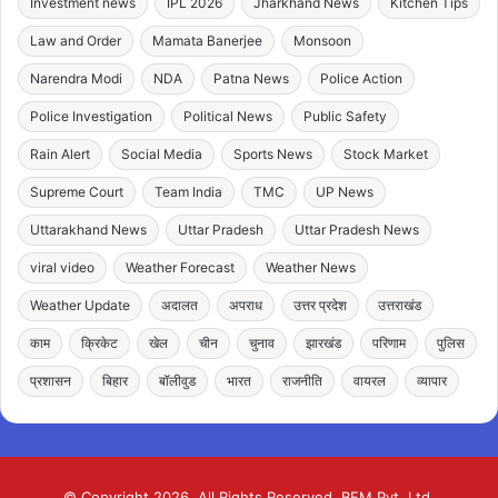
Investment news
IPL 2026
Jharkhand News
Kitchen Tips
Law and Order
Mamata Banerjee
Monsoon
Narendra Modi
NDA
Patna News
Police Action
Police Investigation
Political News
Public Safety
Rain Alert
Social Media
Sports News
Stock Market
Supreme Court
Team India
TMC
UP News
Uttarakhand News
Uttar Pradesh
Uttar Pradesh News
viral video
Weather Forecast
Weather News
Weather Update
अदालत
अपराध
उत्तर प्रदेश
उत्तराखंड
काम
क्रिकेट
खेल
चीन
चुनाव
झारखंड
परिणाम
पुलिस
प्रशासन
बिहार
बॉलीवुड
भारत
राजनीति
वायरल
व्यापार
© Copyright 2026, All Rights Reserved. BFM Pvt. Ltd.