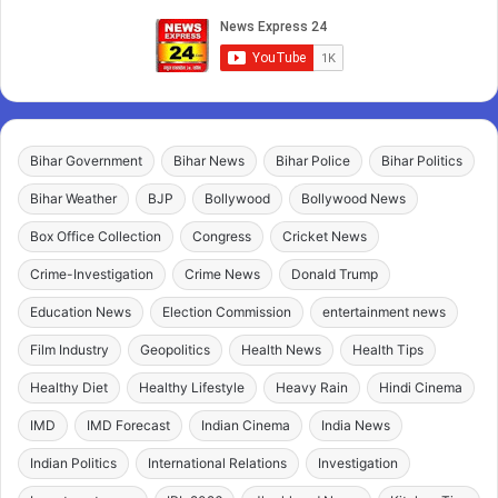
Bihar Government
Bihar News
Bihar Police
Bihar Politics
Bihar Weather
BJP
Bollywood
Bollywood News
Box Office Collection
Congress
Cricket News
Crime-Investigation
Crime News
Donald Trump
Education News
Election Commission
entertainment news
Film Industry
Geopolitics
Health News
Health Tips
Healthy Diet
Healthy Lifestyle
Heavy Rain
Hindi Cinema
IMD
IMD Forecast
Indian Cinema
India News
Indian Politics
International Relations
Investigation