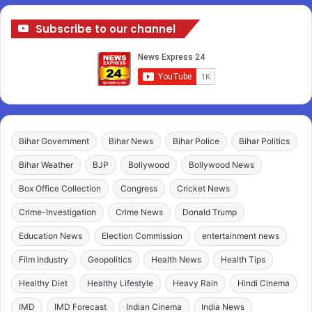
Subscribe to our channel
Bihar Government
Bihar News
Bihar Police
Bihar Politics
Bihar Weather
BJP
Bollywood
Bollywood News
Box Office Collection
Congress
Cricket News
Crime-Investigation
Crime News
Donald Trump
Education News
Election Commission
entertainment news
Film Industry
Geopolitics
Health News
Health Tips
Healthy Diet
Healthy Lifestyle
Heavy Rain
Hindi Cinema
IMD
IMD Forecast
Indian Cinema
India News