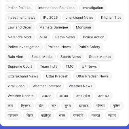
Indian Politics
International Relations
Investigation
Investment news
IPL 2026
Jharkhand News
Kitchen Tips
Law and Order
Mamata Banerjee
Monsoon
Narendra Modi
NDA
Patna News
Police Action
Police Investigation
Political News
Public Safety
Rain Alert
Social Media
Sports News
Stock Market
Supreme Court
Team India
TMC
UP News
Uttarakhand News
Uttar Pradesh
Uttar Pradesh News
viral video
Weather Forecast
Weather News
Weather Update
अदालत
अपराध
उत्तर प्रदेश
उत्तराखंड
काम
क्रिकेट
खेल
चीन
चुनाव
झारखंड
परिणाम
पुलिस
प्रशासन
बिहार
बॉलीवुड
भारत
राजनीति
वायरल
व्यापार