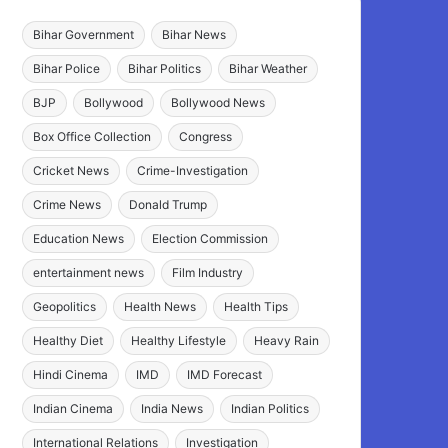
Bihar Government
Bihar News
Bihar Police
Bihar Politics
Bihar Weather
BJP
Bollywood
Bollywood News
Box Office Collection
Congress
Cricket News
Crime-Investigation
Crime News
Donald Trump
Education News
Election Commission
entertainment news
Film Industry
Geopolitics
Health News
Health Tips
Healthy Diet
Healthy Lifestyle
Heavy Rain
Hindi Cinema
IMD
IMD Forecast
Indian Cinema
India News
Indian Politics
International Relations
Investigation