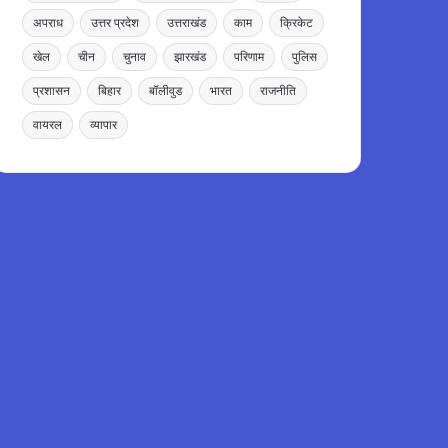
अपराध
उत्तर प्रदेश
उत्तराखंड
काम
क्रिकेट
खेल
चीन
चुनाव
झारखंड
परिणाम
पुलिस
प्रशासन
बिहार
बॉलीवुड
भारत
राजनीति
वायरल
व्यापार