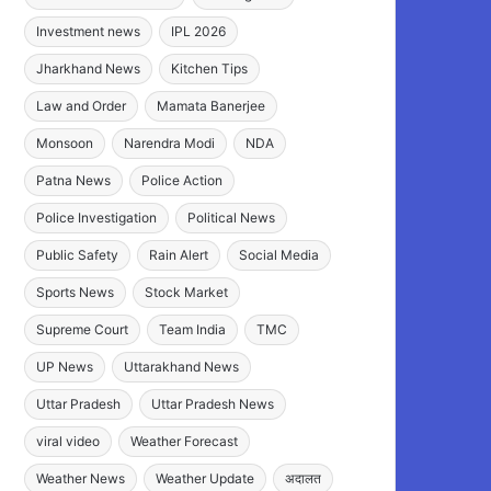
Investment news
IPL 2026
Jharkhand News
Kitchen Tips
Law and Order
Mamata Banerjee
Monsoon
Narendra Modi
NDA
Patna News
Police Action
Police Investigation
Political News
Public Safety
Rain Alert
Social Media
Sports News
Stock Market
Supreme Court
Team India
TMC
UP News
Uttarakhand News
Uttar Pradesh
Uttar Pradesh News
viral video
Weather Forecast
Weather News
Weather Update
अदालत