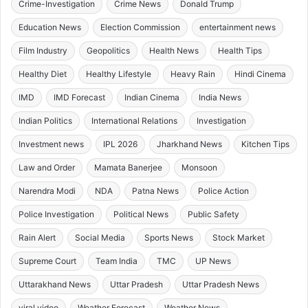
Crime-Investigation
Crime News
Donald Trump
Education News
Election Commission
entertainment news
Film Industry
Geopolitics
Health News
Health Tips
Healthy Diet
Healthy Lifestyle
Heavy Rain
Hindi Cinema
IMD
IMD Forecast
Indian Cinema
India News
Indian Politics
International Relations
Investigation
Investment news
IPL 2026
Jharkhand News
Kitchen Tips
Law and Order
Mamata Banerjee
Monsoon
Narendra Modi
NDA
Patna News
Police Action
Police Investigation
Political News
Public Safety
Rain Alert
Social Media
Sports News
Stock Market
Supreme Court
Team India
TMC
UP News
Uttarakhand News
Uttar Pradesh
Uttar Pradesh News
viral video
Weather Forecast
Weather News