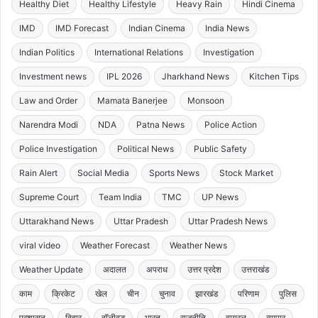
Healthy Diet
Healthy Lifestyle
Heavy Rain
Hindi Cinema
IMD
IMD Forecast
Indian Cinema
India News
Indian Politics
International Relations
Investigation
Investment news
IPL 2026
Jharkhand News
Kitchen Tips
Law and Order
Mamata Banerjee
Monsoon
Narendra Modi
NDA
Patna News
Police Action
Police Investigation
Political News
Public Safety
Rain Alert
Social Media
Sports News
Stock Market
Supreme Court
Team India
TMC
UP News
Uttarakhand News
Uttar Pradesh
Uttar Pradesh News
viral video
Weather Forecast
Weather News
Weather Update
अदालत
अपराध
उत्तर प्रदेश
उत्तराखंड
काम
क्रिकेट
खेल
चीन
चुनाव
झारखंड
परिणाम
पुलिस
प्रशासन
बिहार
बॉलीवुड
भारत
राजनीति
वायरल
व्यापार