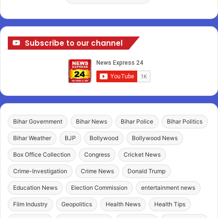
Subscribe to our channel
Bihar Government
Bihar News
Bihar Police
Bihar Politics
Bihar Weather
BJP
Bollywood
Bollywood News
Box Office Collection
Congress
Cricket News
Crime-Investigation
Crime News
Donald Trump
Education News
Election Commission
entertainment news
Film Industry
Geopolitics
Health News
Health Tips