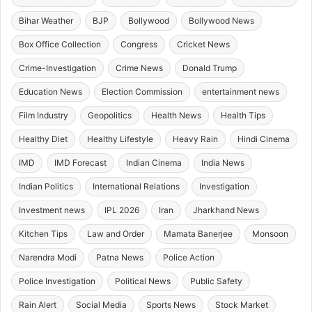
Bihar Weather
BJP
Bollywood
Bollywood News
Box Office Collection
Congress
Cricket News
Crime-Investigation
Crime News
Donald Trump
Education News
Election Commission
entertainment news
Film Industry
Geopolitics
Health News
Health Tips
Healthy Diet
Healthy Lifestyle
Heavy Rain
Hindi Cinema
IMD
IMD Forecast
Indian Cinema
India News
Indian Politics
International Relations
Investigation
Investment news
IPL 2026
Iran
Jharkhand News
Kitchen Tips
Law and Order
Mamata Banerjee
Monsoon
Narendra Modi
Patna News
Police Action
Police Investigation
Political News
Public Safety
Rain Alert
Social Media
Sports News
Stock Market