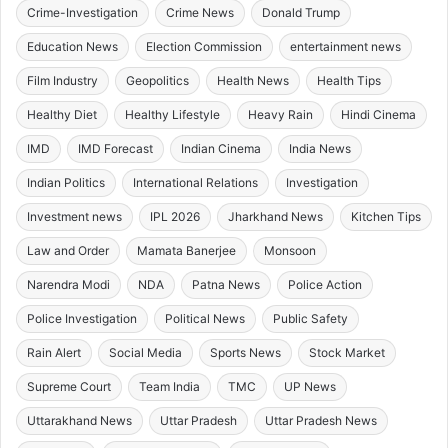
Crime-Investigation
Crime News
Donald Trump
Education News
Election Commission
entertainment news
Film Industry
Geopolitics
Health News
Health Tips
Healthy Diet
Healthy Lifestyle
Heavy Rain
Hindi Cinema
IMD
IMD Forecast
Indian Cinema
India News
Indian Politics
International Relations
Investigation
Investment news
IPL 2026
Jharkhand News
Kitchen Tips
Law and Order
Mamata Banerjee
Monsoon
Narendra Modi
NDA
Patna News
Police Action
Police Investigation
Political News
Public Safety
Rain Alert
Social Media
Sports News
Stock Market
Supreme Court
Team India
TMC
UP News
Uttarakhand News
Uttar Pradesh
Uttar Pradesh News