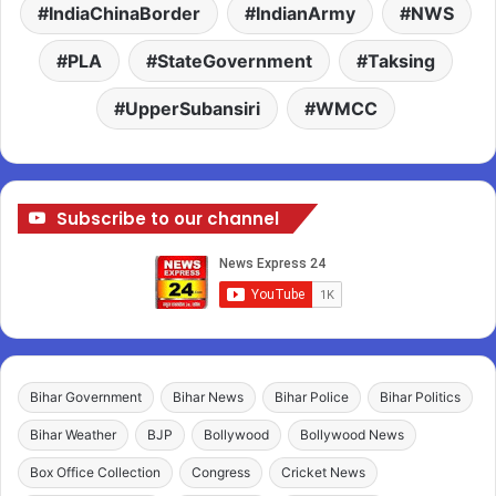
IndiaChinaBorder
IndianArmy
NWS
PLA
StateGovernment
Taksing
UpperSubansiri
WMCC
Subscribe to our channel
Bihar Government
Bihar News
Bihar Police
Bihar Politics
Bihar Weather
BJP
Bollywood
Bollywood News
Box Office Collection
Congress
Cricket News