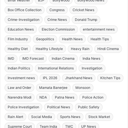
Bihar Weather
BJP
Bollywood
Bollywood News
Box Office Collection
Congress
Cricket News
Crime-Investigation
Crime News
Donald Trump
Education News
Election Commission
entertainment news
Film Industry
Geopolitics
Health News
Health Tips
Healthy Diet
Healthy Lifestyle
Heavy Rain
Hindi Cinema
IMD
IMD Forecast
Indian Cinema
India News
Indian Politics
International Relations
Investigation
Investment news
IPL 2026
Jharkhand News
Kitchen Tips
Law and Order
Mamata Banerjee
Monsoon
Narendra Modi
NDA
Patna News
Police Action
Police Investigation
Political News
Public Safety
Rain Alert
Social Media
Sports News
Stock Market
Supreme Court
Team India
TMC
UP News