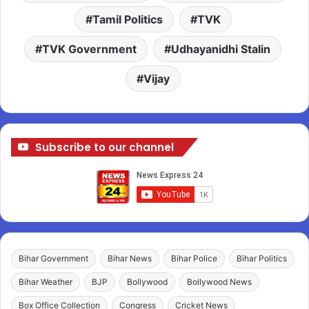
Tamil Politics
TVK
TVK Government
Udhayanidhi Stalin
Vijay
Subscribe to our channel
Bihar Government
Bihar News
Bihar Police
Bihar Politics
Bihar Weather
BJP
Bollywood
Bollywood News
Box Office Collection
Congress
Cricket News