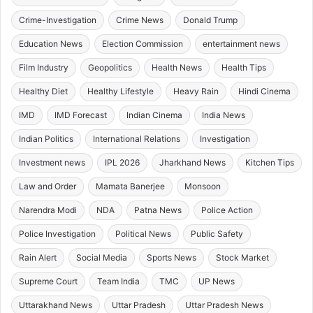
Crime-Investigation
Crime News
Donald Trump
Education News
Election Commission
entertainment news
Film Industry
Geopolitics
Health News
Health Tips
Healthy Diet
Healthy Lifestyle
Heavy Rain
Hindi Cinema
IMD
IMD Forecast
Indian Cinema
India News
Indian Politics
International Relations
Investigation
Investment news
IPL 2026
Jharkhand News
Kitchen Tips
Law and Order
Mamata Banerjee
Monsoon
Narendra Modi
NDA
Patna News
Police Action
Police Investigation
Political News
Public Safety
Rain Alert
Social Media
Sports News
Stock Market
Supreme Court
Team India
TMC
UP News
Uttarakhand News
Uttar Pradesh
Uttar Pradesh News