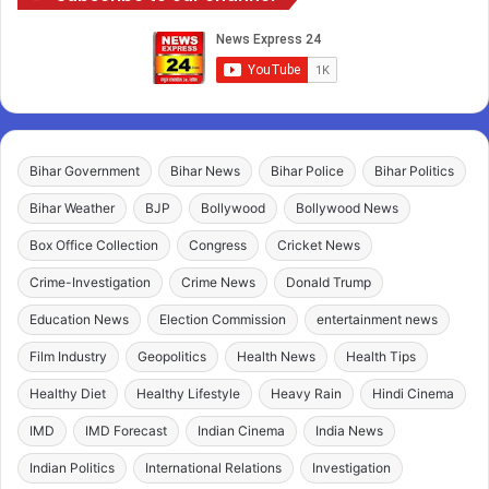
Bihar Government
Bihar News
Bihar Police
Bihar Politics
Bihar Weather
BJP
Bollywood
Bollywood News
Box Office Collection
Congress
Cricket News
Crime-Investigation
Crime News
Donald Trump
Education News
Election Commission
entertainment news
Film Industry
Geopolitics
Health News
Health Tips
Healthy Diet
Healthy Lifestyle
Heavy Rain
Hindi Cinema
IMD
IMD Forecast
Indian Cinema
India News
Indian Politics
International Relations
Investigation