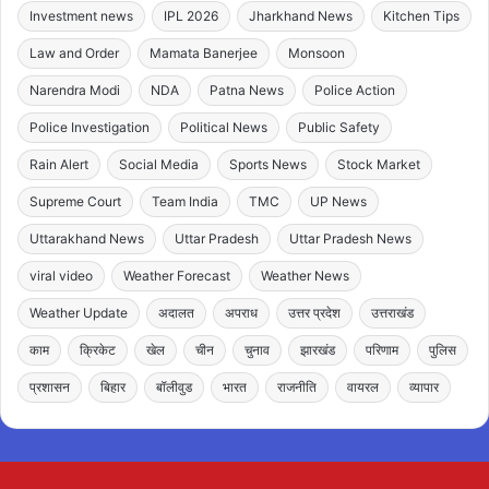
Investment news
IPL 2026
Jharkhand News
Kitchen Tips
Law and Order
Mamata Banerjee
Monsoon
Narendra Modi
NDA
Patna News
Police Action
Police Investigation
Political News
Public Safety
Rain Alert
Social Media
Sports News
Stock Market
Supreme Court
Team India
TMC
UP News
Uttarakhand News
Uttar Pradesh
Uttar Pradesh News
viral video
Weather Forecast
Weather News
Weather Update
अदालत
अपराध
उत्तर प्रदेश
उत्तराखंड
काम
क्रिकेट
खेल
चीन
चुनाव
झारखंड
परिणाम
पुलिस
प्रशासन
बिहार
बॉलीवुड
भारत
राजनीति
वायरल
व्यापार