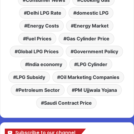
Consumer News
Cooking Gas
Delhi LPG Rate
domestic LPG
Energy Costs
Energy Market
Fuel Prices
Gas Cylinder Price
Global LPG Prices
Government Policy
India economy
LPG Cylinder
LPG Subsidy
Oil Marketing Companies
Petroleum Sector
PM Ujjwala Yojana
Saudi Contract Price
Subscribe to our channel