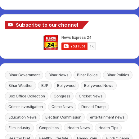
Subscribe to our channel
Bihar Government
Bihar News
Bihar Police
Bihar Politics
Bihar Weather
BJP
Bollywood
Bollywood News
Box Office Collection
Congress
Cricket News
Crime-Investigation
Crime News
Donald Trump
Education News
Election Commission
entertainment news
Film Industry
Geopolitics
Health News
Health Tips
Healthy Diet
Healthy Lifestyle
Heavy Rain
Hindi Cinema