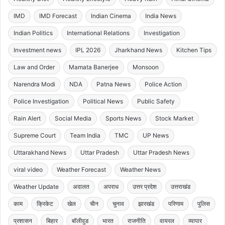
IMD
IMD Forecast
Indian Cinema
India News
Indian Politics
International Relations
Investigation
Investment news
IPL 2026
Jharkhand News
Kitchen Tips
Law and Order
Mamata Banerjee
Monsoon
Narendra Modi
NDA
Patna News
Police Action
Police Investigation
Political News
Public Safety
Rain Alert
Social Media
Sports News
Stock Market
Supreme Court
Team India
TMC
UP News
Uttarakhand News
Uttar Pradesh
Uttar Pradesh News
viral video
Weather Forecast
Weather News
Weather Update
अदालत
अपराध
उत्तर प्रदेश
उत्तराखंड
काम
क्रिकेट
खेल
चीन
चुनाव
झारखंड
परिणाम
पुलिस
प्रशासन
बिहार
बॉलीवुड
भारत
राजनीति
वायरल
व्यापार