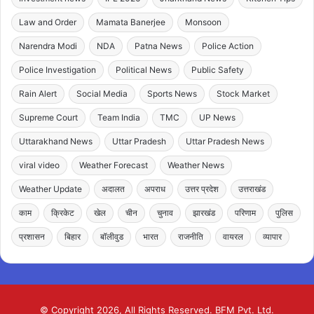
Law and Order
Mamata Banerjee
Monsoon
Narendra Modi
NDA
Patna News
Police Action
Police Investigation
Political News
Public Safety
Rain Alert
Social Media
Sports News
Stock Market
Supreme Court
Team India
TMC
UP News
Uttarakhand News
Uttar Pradesh
Uttar Pradesh News
viral video
Weather Forecast
Weather News
Weather Update
अदालत
अपराध
उत्तर प्रदेश
उत्तराखंड
काम
क्रिकेट
खेल
चीन
चुनाव
झारखंड
परिणाम
पुलिस
प्रशासन
बिहार
बॉलीवुड
भारत
राजनीति
वायरल
व्यापार
© Copyright 2026, All Rights Reserved. BFM Pvt. Ltd.