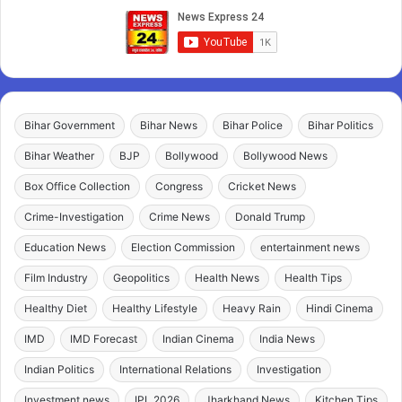
Bihar Government
Bihar News
Bihar Police
Bihar Politics
Bihar Weather
BJP
Bollywood
Bollywood News
Box Office Collection
Congress
Cricket News
Crime-Investigation
Crime News
Donald Trump
Education News
Election Commission
entertainment news
Film Industry
Geopolitics
Health News
Health Tips
Healthy Diet
Healthy Lifestyle
Heavy Rain
Hindi Cinema
IMD
IMD Forecast
Indian Cinema
India News
Indian Politics
International Relations
Investigation
Investment news
IPL 2026
Jharkhand News
Kitchen Tips