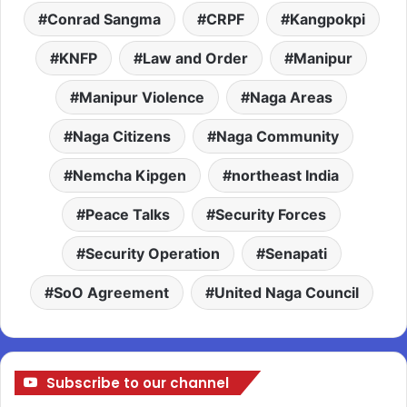
Conrad Sangma
CRPF
Kangpokpi
KNFP
Law and Order
Manipur
Manipur Violence
Naga Areas
Naga Citizens
Naga Community
Nemcha Kipgen
northeast India
Peace Talks
Security Forces
Security Operation
Senapati
SoO Agreement
United Naga Council
Subscribe to our channel