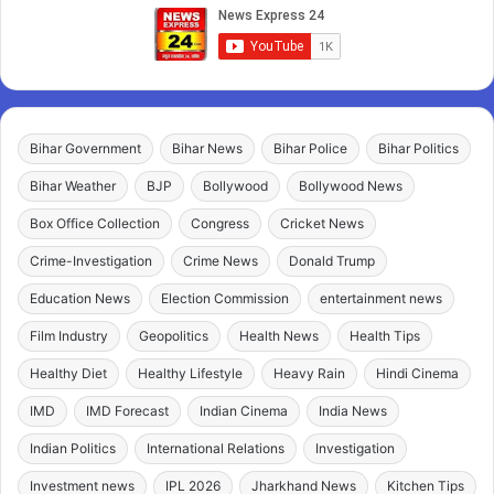
Bihar Government
Bihar News
Bihar Police
Bihar Politics
Bihar Weather
BJP
Bollywood
Bollywood News
Box Office Collection
Congress
Cricket News
Crime-Investigation
Crime News
Donald Trump
Education News
Election Commission
entertainment news
Film Industry
Geopolitics
Health News
Health Tips
Healthy Diet
Healthy Lifestyle
Heavy Rain
Hindi Cinema
IMD
IMD Forecast
Indian Cinema
India News
Indian Politics
International Relations
Investigation
Investment news
IPL 2026
Jharkhand News
Kitchen Tips