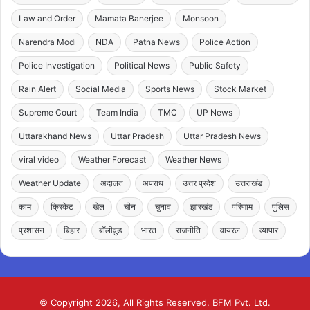
Law and Order
Mamata Banerjee
Monsoon
Narendra Modi
NDA
Patna News
Police Action
Police Investigation
Political News
Public Safety
Rain Alert
Social Media
Sports News
Stock Market
Supreme Court
Team India
TMC
UP News
Uttarakhand News
Uttar Pradesh
Uttar Pradesh News
viral video
Weather Forecast
Weather News
Weather Update
अदालत
अपराध
उत्तर प्रदेश
उत्तराखंड
काम
क्रिकेट
खेल
चीन
चुनाव
झारखंड
परिणाम
पुलिस
प्रशासन
बिहार
बॉलीवुड
भारत
राजनीति
वायरल
व्यापार
© Copyright 2026, All Rights Reserved. BFM Pvt. Ltd.