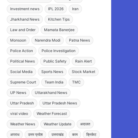
Investment news
IPL 2026
Iran
Jharkhand News
Kitchen Tips
Law and Order
Mamata Banerjee
Monsoon
Narendra Modi
Patna News
Police Action
Police Investigation
Political News
Public Safety
Rain Alert
Social Media
Sports News
Stock Market
Supreme Court
Team India
TMC
UP News
Uttarakhand News
Uttar Pradesh
Uttar Pradesh News
viral video
Weather Forecast
Weather News
Weather Update
अदालत
अपराध
उत्तर प्रदेश
उत्तराखंड
काम
क्रिकेट