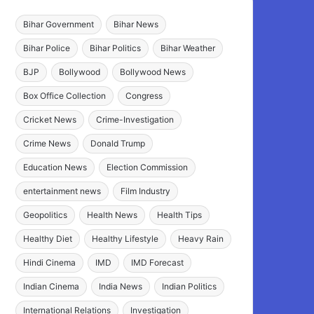
Bihar Government
Bihar News
Bihar Police
Bihar Politics
Bihar Weather
BJP
Bollywood
Bollywood News
Box Office Collection
Congress
Cricket News
Crime-Investigation
Crime News
Donald Trump
Education News
Election Commission
entertainment news
Film Industry
Geopolitics
Health News
Health Tips
Healthy Diet
Healthy Lifestyle
Heavy Rain
Hindi Cinema
IMD
IMD Forecast
Indian Cinema
India News
Indian Politics
International Relations
Investigation