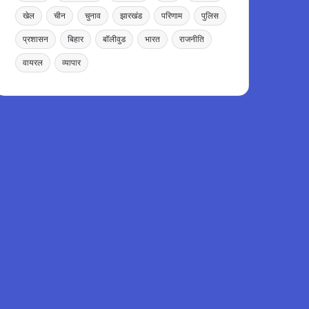
खेल
चीन
चुनाव
झारखंड
परिणाम
पुलिस
प्रशासन
बिहार
बॉलीवुड
भारत
राजनीति
वायरल
व्यापार