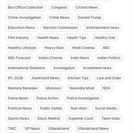
Box Office Collection
Congress
Cricket News
Crime-Investigation
Crime News
Donald Trump
Education News
Election Commission
entertainment news
Film Industry
Health News
Health Tips
Healthy Diet
Healthy Lifestyle
Heavy Rain
Hindi Cinema
IMD
IMD Forecast
Indian Cinema
India News
Indian Politics
International Relations
Investigation
Investment news
IPL 2026
Jharkhand News
Kitchen Tips
Law and Order
Mamata Banerjee
Monsoon
Narendra Modi
NDA
Patna News
Police Action
Police Investigation
Political News
Public Safety
Rain Alert
Social Media
Sports News
Stock Market
Supreme Court
Team India
TMC
UP News
Uttarakhand
Uttarakhand News