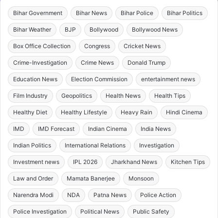
Bihar Government
Bihar News
Bihar Police
Bihar Politics
Bihar Weather
BJP
Bollywood
Bollywood News
Box Office Collection
Congress
Cricket News
Crime-Investigation
Crime News
Donald Trump
Education News
Election Commission
entertainment news
Film Industry
Geopolitics
Health News
Health Tips
Healthy Diet
Healthy Lifestyle
Heavy Rain
Hindi Cinema
IMD
IMD Forecast
Indian Cinema
India News
Indian Politics
International Relations
Investigation
Investment news
IPL 2026
Jharkhand News
Kitchen Tips
Law and Order
Mamata Banerjee
Monsoon
Narendra Modi
NDA
Patna News
Police Action
Police Investigation
Political News
Public Safety