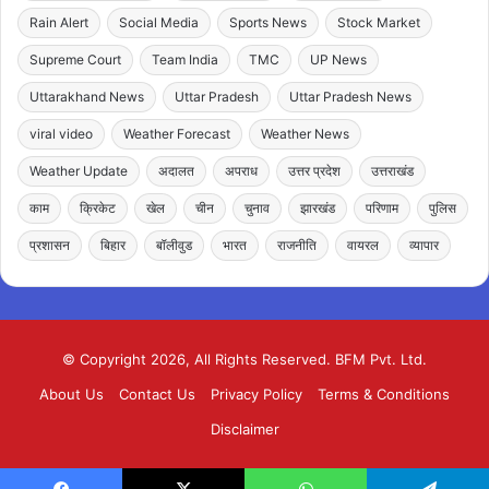
Rain Alert
Social Media
Sports News
Stock Market
Supreme Court
Team India
TMC
UP News
Uttarakhand News
Uttar Pradesh
Uttar Pradesh News
viral video
Weather Forecast
Weather News
Weather Update
अदालत
अपराध
उत्तर प्रदेश
उत्तराखंड
काम
क्रिकेट
खेल
चीन
चुनाव
झारखंड
परिणाम
पुलिस
प्रशासन
बिहार
बॉलीवुड
भारत
राजनीति
वायरल
व्यापार
© Copyright 2026, All Rights Reserved. BFM Pvt. Ltd.
About Us
Contact Us
Privacy Policy
Terms & Conditions
Disclaimer