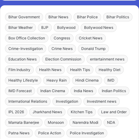
Bihar Government
Bihar News
Bihar Police
Bihar Politics
Bihar Weather
BJP
Bollywood
Bollywood News
Box Office Collection
Congress
Cricket News
Crime-Investigation
Crime News
Donald Trump
Education News
Election Commission
entertainment news
Film Industry
Health News
Health Tips
Healthy Diet
Healthy Lifestyle
Heavy Rain
Hindi Cinema
IMD
IMD Forecast
Indian Cinema
India News
Indian Politics
International Relations
Investigation
Investment news
IPL 2026
Jharkhand News
Kitchen Tips
Law and Order
Mamata Banerjee
Monsoon
Narendra Modi
NDA
Patna News
Police Action
Police Investigation