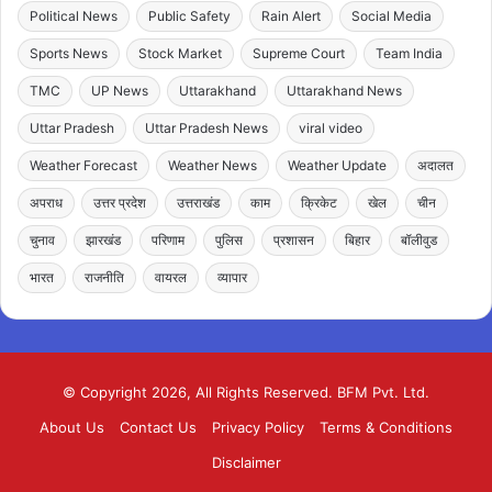
Political News
Public Safety
Rain Alert
Social Media
Sports News
Stock Market
Supreme Court
Team India
TMC
UP News
Uttarakhand
Uttarakhand News
Uttar Pradesh
Uttar Pradesh News
viral video
Weather Forecast
Weather News
Weather Update
अदालत
अपराध
उत्तर प्रदेश
उत्तराखंड
काम
क्रिकेट
खेल
चीन
चुनाव
झारखंड
परिणाम
पुलिस
प्रशासन
बिहार
बॉलीवुड
भारत
राजनीति
वायरल
व्यापार
© Copyright 2026, All Rights Reserved. BFM Pvt. Ltd.
About Us
Contact Us
Privacy Policy
Terms & Conditions
Disclaimer