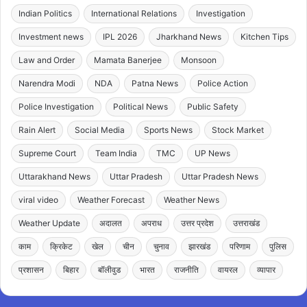
Indian Politics
International Relations
Investigation
Investment news
IPL 2026
Jharkhand News
Kitchen Tips
Law and Order
Mamata Banerjee
Monsoon
Narendra Modi
NDA
Patna News
Police Action
Police Investigation
Political News
Public Safety
Rain Alert
Social Media
Sports News
Stock Market
Supreme Court
Team India
TMC
UP News
Uttarakhand News
Uttar Pradesh
Uttar Pradesh News
viral video
Weather Forecast
Weather News
Weather Update
अदालत
अपराध
उत्तर प्रदेश
उत्तराखंड
काम
क्रिकेट
खेल
चीन
चुनाव
झारखंड
परिणाम
पुलिस
प्रशासन
बिहार
बॉलीवुड
भारत
राजनीति
वायरल
व्यापार