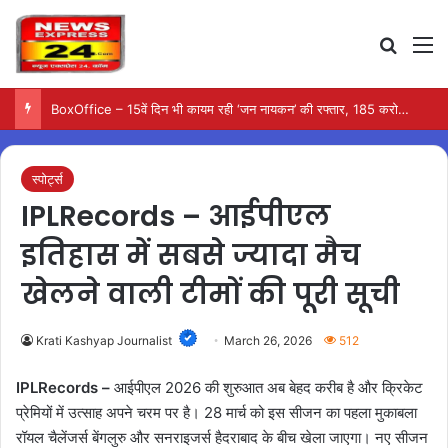
Search
M
BoxOffice – 15वें दिन भी कायम रही ‘जन नायकन’ की रफ्तार, 185 करोड़ के पार पहुंची कमाई…
स्पोर्ट्स
IPLRecords – आईपीएल
इतिहास में सबसे ज्यादा मैच
खेलने वाली टीमों की पूरी सूची
Krati Kashyap Journalist
March 26, 2026
512
IPLRecords –
आईपीएल 2026 की शुरुआत अब बेहद करीब है और क्रिकेट
प्रेमियों में उत्साह अपने चरम पर है। 28 मार्च को इस सीजन का पहला मुकाबला
रॉयल चैलेंजर्स बेंगलुरु और सनराइजर्स हैदराबाद के बीच खेला जाएगा। नए सीजन