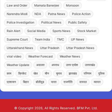
Law and Order
Mamata Banerjee
Monsoon
Narendra Modi
NDA
Patna News
Police Action
Police Investigation
Political News
Public Safety
Rain Alert
Social Media
Sports News
Stock Market
Supreme Court
Team India
TMC
UP News
Uttarakhand News
Uttar Pradesh
Uttar Pradesh News
viral video
Weather Forecast
Weather News
Weather Update
अदालत
अपराध
उत्तर प्रदेश
उत्तराखंड
काम
क्रिकेट
खेल
चीन
चुनाव
झारखंड
परिणाम
पुलिस
प्रशासन
बिहार
बॉलीवुड
भारत
राजनीति
वायरल
व्यापार
© Copyright 2026, All Rights Reserved. BFM Pvt. Ltd.