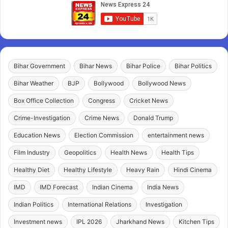
Bihar Government
Bihar News
Bihar Police
Bihar Politics
Bihar Weather
BJP
Bollywood
Bollywood News
Box Office Collection
Congress
Cricket News
Crime-Investigation
Crime News
Donald Trump
Education News
Election Commission
entertainment news
Film Industry
Geopolitics
Health News
Health Tips
Healthy Diet
Healthy Lifestyle
Heavy Rain
Hindi Cinema
IMD
IMD Forecast
Indian Cinema
India News
Indian Politics
International Relations
Investigation
Investment news
IPL 2026
Jharkhand News
Kitchen Tips