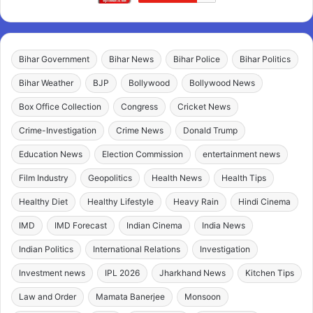
Bihar Government
Bihar News
Bihar Police
Bihar Politics
Bihar Weather
BJP
Bollywood
Bollywood News
Box Office Collection
Congress
Cricket News
Crime-Investigation
Crime News
Donald Trump
Education News
Election Commission
entertainment news
Film Industry
Geopolitics
Health News
Health Tips
Healthy Diet
Healthy Lifestyle
Heavy Rain
Hindi Cinema
IMD
IMD Forecast
Indian Cinema
India News
Indian Politics
International Relations
Investigation
Investment news
IPL 2026
Jharkhand News
Kitchen Tips
Law and Order
Mamata Banerjee
Monsoon