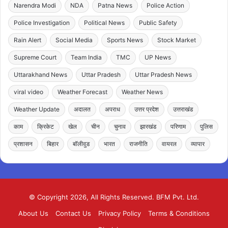
Narendra Modi
NDA
Patna News
Police Action
Police Investigation
Political News
Public Safety
Rain Alert
Social Media
Sports News
Stock Market
Supreme Court
Team India
TMC
UP News
Uttarakhand News
Uttar Pradesh
Uttar Pradesh News
viral video
Weather Forecast
Weather News
Weather Update
अदालत
अपराध
उत्तर प्रदेश
उत्तराखंड
काम
क्रिकेट
खेल
चीन
चुनाव
झारखंड
परिणाम
पुलिस
प्रशासन
बिहार
बॉलीवुड
भारत
राजनीति
वायरल
व्यापार
© Copyright 2026, All Rights Reserved. BFM Pvt. Ltd.
About Us
Contact Us
Privacy Policy
Terms & Conditions