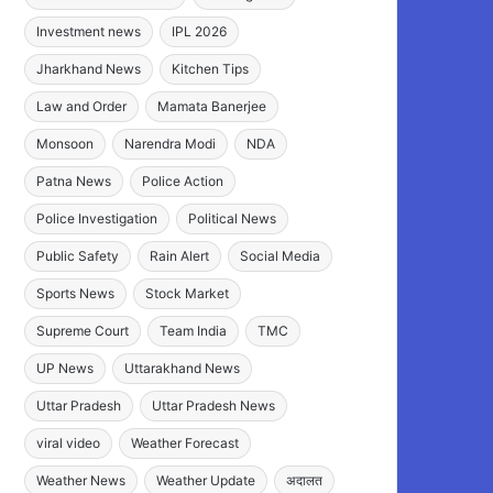
Investment news
IPL 2026
Jharkhand News
Kitchen Tips
Law and Order
Mamata Banerjee
Monsoon
Narendra Modi
NDA
Patna News
Police Action
Police Investigation
Political News
Public Safety
Rain Alert
Social Media
Sports News
Stock Market
Supreme Court
Team India
TMC
UP News
Uttarakhand News
Uttar Pradesh
Uttar Pradesh News
viral video
Weather Forecast
Weather News
Weather Update
अदालत