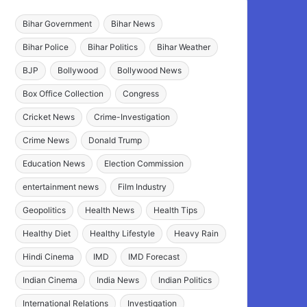
Bihar Government
Bihar News
Bihar Police
Bihar Politics
Bihar Weather
BJP
Bollywood
Bollywood News
Box Office Collection
Congress
Cricket News
Crime-Investigation
Crime News
Donald Trump
Education News
Election Commission
entertainment news
Film Industry
Geopolitics
Health News
Health Tips
Healthy Diet
Healthy Lifestyle
Heavy Rain
Hindi Cinema
IMD
IMD Forecast
Indian Cinema
India News
Indian Politics
International Relations
Investigation