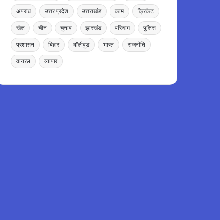
अपराध
उत्तर प्रदेश
उत्तराखंड
काम
क्रिकेट
खेल
चीन
चुनाव
झारखंड
परिणाम
पुलिस
प्रशासन
बिहार
बॉलीवुड
भारत
राजनीति
वायरल
व्यापार