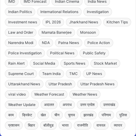
IMD
IMD Forecast
Indian Cinema
India News
Indian Politics
International Relations
Investigation
Investment news
IPL 2026
Jharkhand News
Kitchen Tips
Law and Order
Mamata Banerjee
Monsoon
Narendra Modi
NDA
Patna News
Police Action
Police Investigation
Political News
Public Safety
Rain Alert
Social Media
Sports News
Stock Market
Supreme Court
Team India
TMC
UP News
Uttarakhand News
Uttar Pradesh
Uttar Pradesh News
viral video
Weather Forecast
Weather News
Weather Update
अदालत
अपराध
उत्तर प्रदेश
उत्तराखंड
काम
क्रिकेट
खेल
चीन
चुनाव
झारखंड
परिणाम
पुलिस
प्रशासन
बिहार
बॉलीवुड
भारत
राजनीति
वायरल
व्यापार