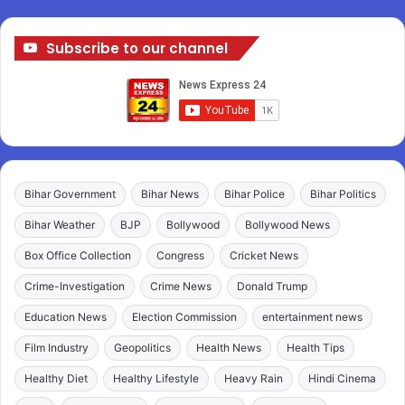
Subscribe to our channel
Bihar Government
Bihar News
Bihar Police
Bihar Politics
Bihar Weather
BJP
Bollywood
Bollywood News
Box Office Collection
Congress
Cricket News
Crime-Investigation
Crime News
Donald Trump
Education News
Election Commission
entertainment news
Film Industry
Geopolitics
Health News
Health Tips
Healthy Diet
Healthy Lifestyle
Heavy Rain
Hindi Cinema