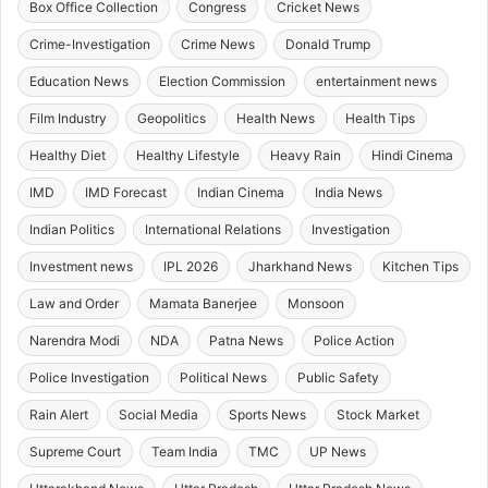
Box Office Collection
Congress
Cricket News
Crime-Investigation
Crime News
Donald Trump
Education News
Election Commission
entertainment news
Film Industry
Geopolitics
Health News
Health Tips
Healthy Diet
Healthy Lifestyle
Heavy Rain
Hindi Cinema
IMD
IMD Forecast
Indian Cinema
India News
Indian Politics
International Relations
Investigation
Investment news
IPL 2026
Jharkhand News
Kitchen Tips
Law and Order
Mamata Banerjee
Monsoon
Narendra Modi
NDA
Patna News
Police Action
Police Investigation
Political News
Public Safety
Rain Alert
Social Media
Sports News
Stock Market
Supreme Court
Team India
TMC
UP News