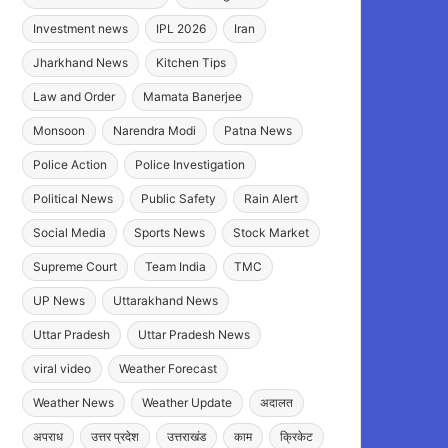
Investment news
IPL 2026
Iran
Jharkhand News
Kitchen Tips
Law and Order
Mamata Banerjee
Monsoon
Narendra Modi
Patna News
Police Action
Police Investigation
Political News
Public Safety
Rain Alert
Social Media
Sports News
Stock Market
Supreme Court
Team India
TMC
UP News
Uttarakhand News
Uttar Pradesh
Uttar Pradesh News
viral video
Weather Forecast
Weather News
Weather Update
अदालत
अपराध
उत्तर प्रदेश
उत्तराखंड
काम
क्रिकेट