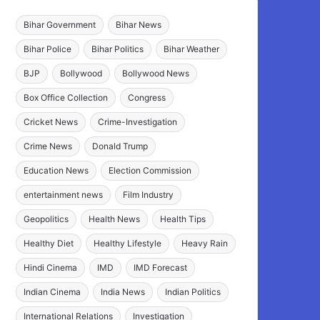
Bihar Government
Bihar News
Bihar Police
Bihar Politics
Bihar Weather
BJP
Bollywood
Bollywood News
Box Office Collection
Congress
Cricket News
Crime-Investigation
Crime News
Donald Trump
Education News
Election Commission
entertainment news
Film Industry
Geopolitics
Health News
Health Tips
Healthy Diet
Healthy Lifestyle
Heavy Rain
Hindi Cinema
IMD
IMD Forecast
Indian Cinema
India News
Indian Politics
International Relations
Investigation