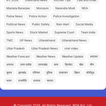
IPL 2026
Jharkhand News
Kitchen Tips
Law and Order
Mamata Banerjee
Monsoon
Narendra Modi
NDA
Patna News
Police Action
Police Investigation
Political News
Public Safety
Rain Alert
Social Media
Sports News
Stock Market
Supreme Court
Team India
TMC
UP News
Uttarakhand
Uttarakhand News
Uttar Pradesh
Uttar Pradesh News
viral video
Weather Forecast
Weather News
Weather Update
अदालत
अपराध
उत्तर प्रदेश
उत्तराखंड
काम
क्रिकेट
खेल
चीन
चुनाव
झारखंड
परिणाम
पुलिस
प्रशासन
बिहार
बॉलीवुड
भारत
राजनीति
वायरल
व्यापार
© Copyright 2026, All Rights Reserved. BFM Pvt. Ltd.