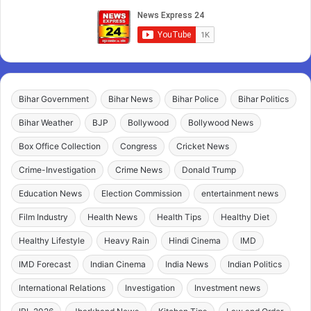
Bihar Government
Bihar News
Bihar Police
Bihar Politics
Bihar Weather
BJP
Bollywood
Bollywood News
Box Office Collection
Congress
Cricket News
Crime-Investigation
Crime News
Donald Trump
Education News
Election Commission
entertainment news
Film Industry
Health News
Health Tips
Healthy Diet
Healthy Lifestyle
Heavy Rain
Hindi Cinema
IMD
IMD Forecast
Indian Cinema
India News
Indian Politics
International Relations
Investigation
Investment news