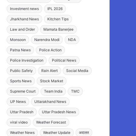
Investment news
IPL 2026
Jharkhand News
Kitchen Tips
Law and Order
Mamata Banerjee
Monsoon
Narendra Modi
NDA
Patna News
Police Action
Police Investigation
Political News
Public Safety
Rain Alert
Social Media
Sports News
Stock Market
Supreme Court
Team India
TMC
UP News
Uttarakhand News
Uttar Pradesh
Uttar Pradesh News
viral video
Weather Forecast
Weather News
Weather Update
अदालत