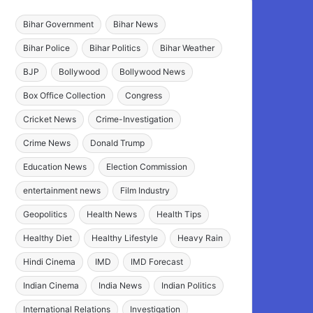
Bihar Government
Bihar News
Bihar Police
Bihar Politics
Bihar Weather
BJP
Bollywood
Bollywood News
Box Office Collection
Congress
Cricket News
Crime-Investigation
Crime News
Donald Trump
Education News
Election Commission
entertainment news
Film Industry
Geopolitics
Health News
Health Tips
Healthy Diet
Healthy Lifestyle
Heavy Rain
Hindi Cinema
IMD
IMD Forecast
Indian Cinema
India News
Indian Politics
International Relations
Investigation