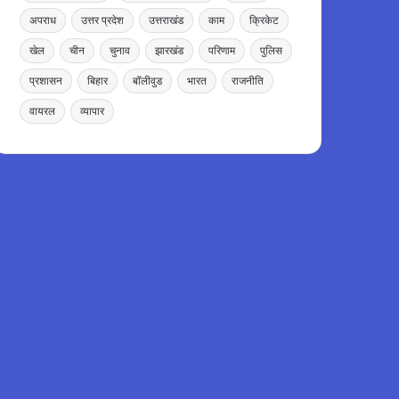
अपराध
उत्तर प्रदेश
उत्तराखंड
काम
क्रिकेट
खेल
चीन
चुनाव
झारखंड
परिणाम
पुलिस
प्रशासन
बिहार
बॉलीवुड
भारत
राजनीति
वायरल
व्यापार