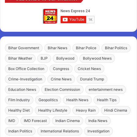
Bihar Government
Bihar News
Bihar Police
Bihar Politics
Bihar Weather
BJP
Bollywood
Bollywood News
Box Office Collection
Congress
Cricket News
Crime-Investigation
Crime News
Donald Trump
Education News
Election Commission
entertainment news
Film Industry
Geopolitics
Health News
Health Tips
Healthy Diet
Healthy Lifestyle
Heavy Rain
Hindi Cinema
IMD
IMD Forecast
Indian Cinema
India News
Indian Politics
International Relations
Investigation