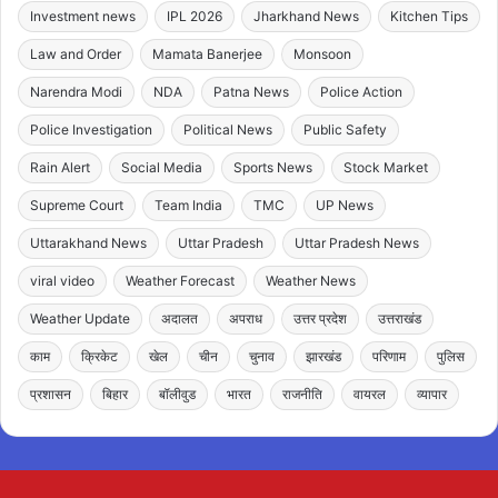
Investment news
IPL 2026
Jharkhand News
Kitchen Tips
Law and Order
Mamata Banerjee
Monsoon
Narendra Modi
NDA
Patna News
Police Action
Police Investigation
Political News
Public Safety
Rain Alert
Social Media
Sports News
Stock Market
Supreme Court
Team India
TMC
UP News
Uttarakhand News
Uttar Pradesh
Uttar Pradesh News
viral video
Weather Forecast
Weather News
Weather Update
अदालत
अपराध
उत्तर प्रदेश
उत्तराखंड
काम
क्रिकेट
खेल
चीन
चुनाव
झारखंड
परिणाम
पुलिस
प्रशासन
बिहार
बॉलीवुड
भारत
राजनीति
वायरल
व्यापार