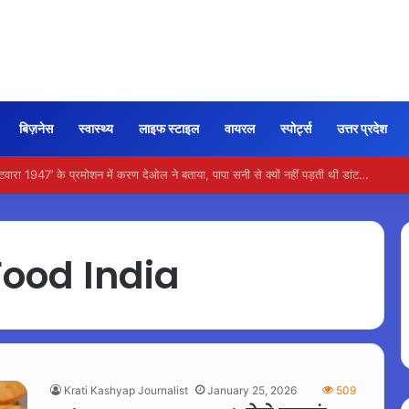
बिज़नेस
स्वास्थ्य
लाइफ स्टाइल
वायरल
स्पोर्ट्स
उत्तर प्रदेश
न भी कायम रही ‘जन नायकन’ की रफ्तार, 185 करोड़ के पार पहुंची कमाई…
Food India
Krati Kashyap Journalist
January 25, 2026
509