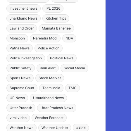
Investment news
IPL 2026
Jharkhand News
Kitchen Tips
Law and Order
Mamata Banerjee
Monsoon
Narendra Modi
NDA
Patna News
Police Action
Police Investigation
Political News
Public Safety
Rain Alert
Social Media
Sports News
Stock Market
Supreme Court
Team India
TMC
UP News
Uttarakhand News
Uttar Pradesh
Uttar Pradesh News
viral video
Weather Forecast
Weather News
Weather Update
अदालत