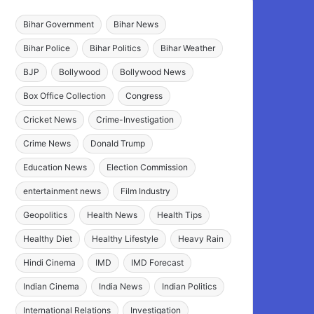
Bihar Government
Bihar News
Bihar Police
Bihar Politics
Bihar Weather
BJP
Bollywood
Bollywood News
Box Office Collection
Congress
Cricket News
Crime-Investigation
Crime News
Donald Trump
Education News
Election Commission
entertainment news
Film Industry
Geopolitics
Health News
Health Tips
Healthy Diet
Healthy Lifestyle
Heavy Rain
Hindi Cinema
IMD
IMD Forecast
Indian Cinema
India News
Indian Politics
International Relations
Investigation