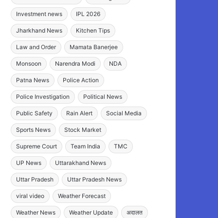
Investment news
IPL 2026
Jharkhand News
Kitchen Tips
Law and Order
Mamata Banerjee
Monsoon
Narendra Modi
NDA
Patna News
Police Action
Police Investigation
Political News
Public Safety
Rain Alert
Social Media
Sports News
Stock Market
Supreme Court
Team India
TMC
UP News
Uttarakhand News
Uttar Pradesh
Uttar Pradesh News
viral video
Weather Forecast
Weather News
Weather Update
अदालत