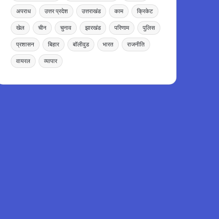
अपराध
उत्तर प्रदेश
उत्तराखंड
काम
क्रिकेट
खेल
चीन
चुनाव
झारखंड
परिणाम
पुलिस
प्रशासन
बिहार
बॉलीवुड
भारत
राजनीति
वायरल
व्यापार