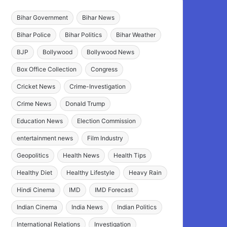
Bihar Government
Bihar News
Bihar Police
Bihar Politics
Bihar Weather
BJP
Bollywood
Bollywood News
Box Office Collection
Congress
Cricket News
Crime-Investigation
Crime News
Donald Trump
Education News
Election Commission
entertainment news
Film Industry
Geopolitics
Health News
Health Tips
Healthy Diet
Healthy Lifestyle
Heavy Rain
Hindi Cinema
IMD
IMD Forecast
Indian Cinema
India News
Indian Politics
International Relations
Investigation