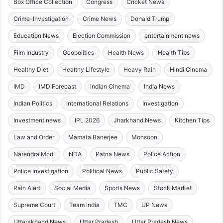
Box Office Collection
Congress
Cricket News
Crime-Investigation
Crime News
Donald Trump
Education News
Election Commission
entertainment news
Film Industry
Geopolitics
Health News
Health Tips
Healthy Diet
Healthy Lifestyle
Heavy Rain
Hindi Cinema
IMD
IMD Forecast
Indian Cinema
India News
Indian Politics
International Relations
Investigation
Investment news
IPL 2026
Jharkhand News
Kitchen Tips
Law and Order
Mamata Banerjee
Monsoon
Narendra Modi
NDA
Patna News
Police Action
Police Investigation
Political News
Public Safety
Rain Alert
Social Media
Sports News
Stock Market
Supreme Court
Team India
TMC
UP News
Uttarakhand News
Uttar Pradesh
Uttar Pradesh News