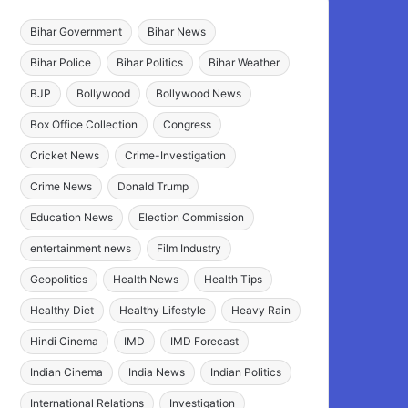
Bihar Government
Bihar News
Bihar Police
Bihar Politics
Bihar Weather
BJP
Bollywood
Bollywood News
Box Office Collection
Congress
Cricket News
Crime-Investigation
Crime News
Donald Trump
Education News
Election Commission
entertainment news
Film Industry
Geopolitics
Health News
Health Tips
Healthy Diet
Healthy Lifestyle
Heavy Rain
Hindi Cinema
IMD
IMD Forecast
Indian Cinema
India News
Indian Politics
International Relations
Investigation