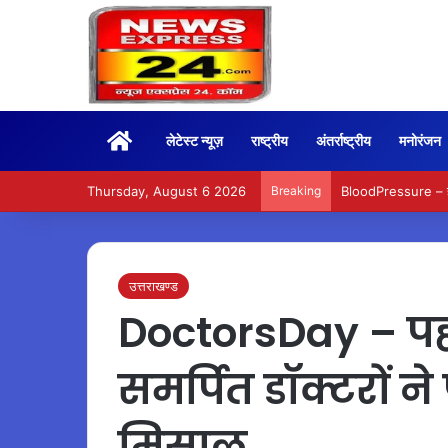
Home
लेटेस्ट न्यूज़
राष्ट्रीय
अंतर्राष्ट्रीय
मनोरंजन
Thursday, August 6 2026
Breaking
BloodPressure – हाई 
उत्तराखण्ड
DoctorsDay – पहाड़
समर्पित डॉक्टरों न
मिसाल