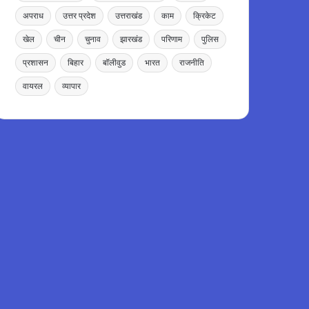
अपराध
उत्तर प्रदेश
उत्तराखंड
काम
क्रिकेट
खेल
चीन
चुनाव
झारखंड
परिणाम
पुलिस
प्रशासन
बिहार
बॉलीवुड
भारत
राजनीति
वायरल
व्यापार