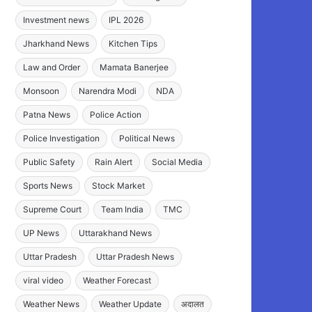
Investment news
IPL 2026
Jharkhand News
Kitchen Tips
Law and Order
Mamata Banerjee
Monsoon
Narendra Modi
NDA
Patna News
Police Action
Police Investigation
Political News
Public Safety
Rain Alert
Social Media
Sports News
Stock Market
Supreme Court
Team India
TMC
UP News
Uttarakhand News
Uttar Pradesh
Uttar Pradesh News
viral video
Weather Forecast
Weather News
Weather Update
अदालत