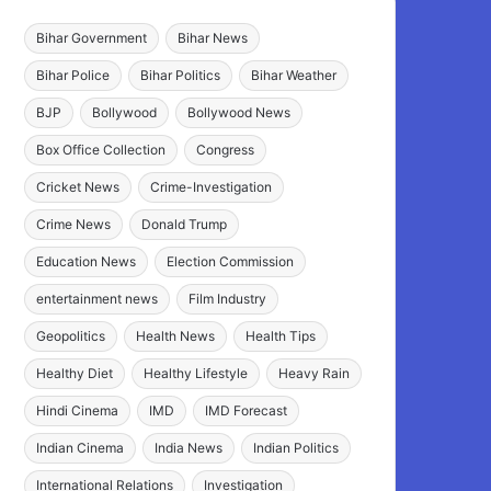
Bihar Government
Bihar News
Bihar Police
Bihar Politics
Bihar Weather
BJP
Bollywood
Bollywood News
Box Office Collection
Congress
Cricket News
Crime-Investigation
Crime News
Donald Trump
Education News
Election Commission
entertainment news
Film Industry
Geopolitics
Health News
Health Tips
Healthy Diet
Healthy Lifestyle
Heavy Rain
Hindi Cinema
IMD
IMD Forecast
Indian Cinema
India News
Indian Politics
International Relations
Investigation