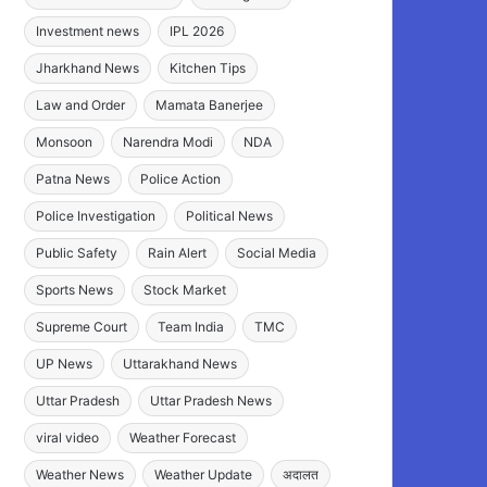
Investment news
IPL 2026
Jharkhand News
Kitchen Tips
Law and Order
Mamata Banerjee
Monsoon
Narendra Modi
NDA
Patna News
Police Action
Police Investigation
Political News
Public Safety
Rain Alert
Social Media
Sports News
Stock Market
Supreme Court
Team India
TMC
UP News
Uttarakhand News
Uttar Pradesh
Uttar Pradesh News
viral video
Weather Forecast
Weather News
Weather Update
अदालत