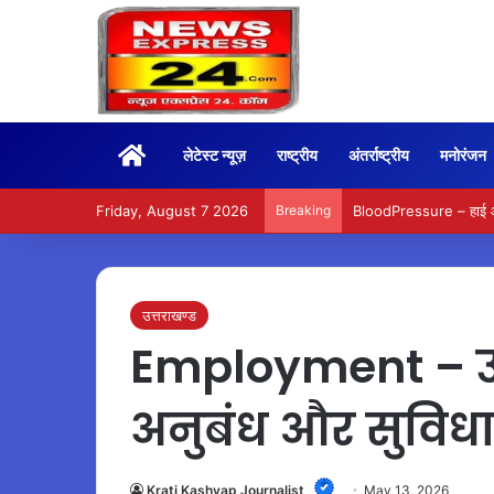
Home
लेटेस्ट न्यूज़
राष्ट्रीय
अंतर्राष्ट्रीय
मनोरंजन
Friday, August 7 2026
Breaking
BloodPressure – हाई और ल
उत्तराखण्ड
Employment – उप
अनुबंध और सुविधाओं
Krati Kashyap Journalist
May 13, 2026