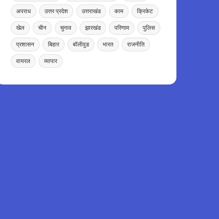
अपराध
उत्तर प्रदेश
उत्तराखंड
काम
क्रिकेट
खेल
चीन
चुनाव
झारखंड
परिणाम
पुलिस
प्रशासन
बिहार
बॉलीवुड
भारत
राजनीति
वायरल
व्यापार