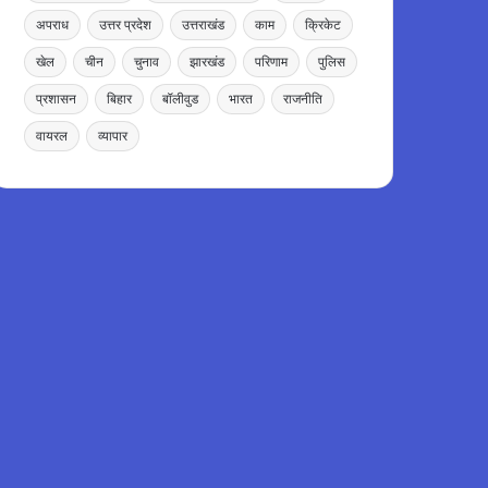
अपराध
उत्तर प्रदेश
उत्तराखंड
काम
क्रिकेट
खेल
चीन
चुनाव
झारखंड
परिणाम
पुलिस
प्रशासन
बिहार
बॉलीवुड
भारत
राजनीति
वायरल
व्यापार