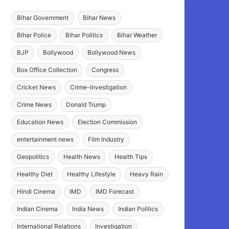
Bihar Government
Bihar News
Bihar Police
Bihar Politics
Bihar Weather
BJP
Bollywood
Bollywood News
Box Office Collection
Congress
Cricket News
Crime-Investigation
Crime News
Donald Trump
Education News
Election Commission
entertainment news
Film Industry
Geopolitics
Health News
Health Tips
Healthy Diet
Healthy Lifestyle
Heavy Rain
Hindi Cinema
IMD
IMD Forecast
Indian Cinema
India News
Indian Politics
International Relations
Investigation