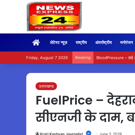
Home
लेटेस्ट न्यूज़
राष्ट्रीय
अंतर्राष्ट्रीय
मनोरंजन
Friday, August 7 2026
Breaking
BloodPressure – हाई और ल
उत्तराखण्ड
FuelPrice – देहरादू
सीएनजी के दाम, बढ
Krati Kashyap Journalist
June 3, 2026