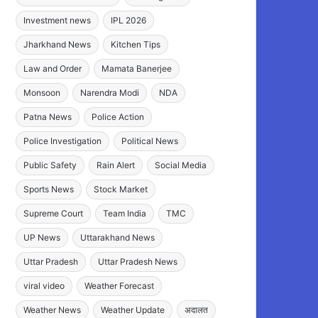
Investment news
IPL 2026
Jharkhand News
Kitchen Tips
Law and Order
Mamata Banerjee
Monsoon
Narendra Modi
NDA
Patna News
Police Action
Police Investigation
Political News
Public Safety
Rain Alert
Social Media
Sports News
Stock Market
Supreme Court
Team India
TMC
UP News
Uttarakhand News
Uttar Pradesh
Uttar Pradesh News
viral video
Weather Forecast
Weather News
Weather Update
अदालत