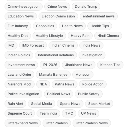
Crime-Investigation
Crime News
Donald Trump
Education News
Election Commission
entertainment news
Film Industry
Geopolitics
Health News
Health Tips
Healthy Diet
Healthy Lifestyle
Heavy Rain
Hindi Cinema
IMD
IMD Forecast
Indian Cinema
India News
Indian Politics
International Relations
Investigation
Investment news
IPL 2026
Jharkhand News
Kitchen Tips
Law and Order
Mamata Banerjee
Monsoon
Narendra Modi
NDA
Patna News
Police Action
Police Investigation
Political News
Public Safety
Rain Alert
Social Media
Sports News
Stock Market
Supreme Court
Team India
TMC
UP News
Uttarakhand News
Uttar Pradesh
Uttar Pradesh News