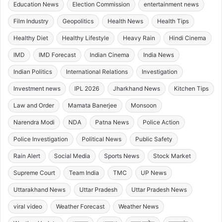
Education News
Election Commission
entertainment news
Film Industry
Geopolitics
Health News
Health Tips
Healthy Diet
Healthy Lifestyle
Heavy Rain
Hindi Cinema
IMD
IMD Forecast
Indian Cinema
India News
Indian Politics
International Relations
Investigation
Investment news
IPL 2026
Jharkhand News
Kitchen Tips
Law and Order
Mamata Banerjee
Monsoon
Narendra Modi
NDA
Patna News
Police Action
Police Investigation
Political News
Public Safety
Rain Alert
Social Media
Sports News
Stock Market
Supreme Court
Team India
TMC
UP News
Uttarakhand News
Uttar Pradesh
Uttar Pradesh News
viral video
Weather Forecast
Weather News