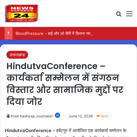
Search
M
BloodPressure – हाई और लो बीपी में कितना नमक खाना सही, डॉक्टर ने बताया सुरक्षित मात्रा…
उत्तराखण्ड
HindutvaConference –
कार्यकर्ता सम्मेलन में संगठन
विस्तार और सामाजिक मुद्दों पर
दिया जोर
Krati Kashyap Journalist
June 12, 2026
504
HindutvaConference –
हर्बटपुर में आयोजित एक कार्यकर्ता सम्मेलन के