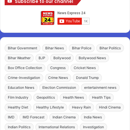
Subscribe to our channel
Bihar Government
Bihar News
Bihar Police
Bihar Politics
Bihar Weather
BJP
Bollywood
Bollywood News
Box Office Collection
Congress
Cricket News
Crime-Investigation
Crime News
Donald Trump
Education News
Election Commission
entertainment news
Film Industry
Geopolitics
Health News
Health Tips
Healthy Diet
Healthy Lifestyle
Heavy Rain
Hindi Cinema
IMD
IMD Forecast
Indian Cinema
India News
Indian Politics
International Relations
Investigation