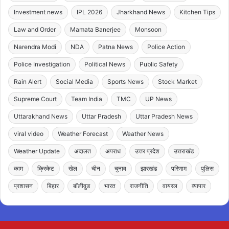
Investment news
IPL 2026
Jharkhand News
Kitchen Tips
Law and Order
Mamata Banerjee
Monsoon
Narendra Modi
NDA
Patna News
Police Action
Police Investigation
Political News
Public Safety
Rain Alert
Social Media
Sports News
Stock Market
Supreme Court
Team India
TMC
UP News
Uttarakhand News
Uttar Pradesh
Uttar Pradesh News
viral video
Weather Forecast
Weather News
Weather Update
अदालत
अपराध
उत्तर प्रदेश
उत्तराखंड
काम
क्रिकेट
खेल
चीन
चुनाव
झारखंड
परिणाम
पुलिस
प्रशासन
बिहार
बॉलीवुड
भारत
राजनीति
वायरल
व्यापार