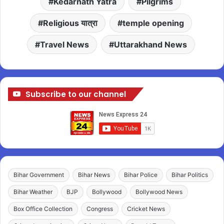
Kedarnath Yatra
Pilgrims
Religious यात्रा
temple opening
Travel News
Uttarakhand News
Subscribe to our channel
Bihar Government
Bihar News
Bihar Police
Bihar Politics
Bihar Weather
BJP
Bollywood
Bollywood News
Box Office Collection
Congress
Cricket News