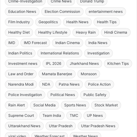
Crime-Investigation
Crime News
Donald Trump
Education News
Election Commission
entertainment news
Film Industry
Geopolitics
Health News
Health Tips
Healthy Diet
Healthy Lifestyle
Heavy Rain
Hindi Cinema
IMD
IMD Forecast
Indian Cinema
India News
Indian Politics
International Relations
Investigation
Investment news
IPL 2026
Jharkhand News
Kitchen Tips
Law and Order
Mamata Banerjee
Monsoon
Narendra Modi
NDA
Patna News
Police Action
Police Investigation
Political News
Public Safety
Rain Alert
Social Media
Sports News
Stock Market
Supreme Court
Team India
TMC
UP News
Uttarakhand News
Uttar Pradesh
Uttar Pradesh News
viral video
Weather Forecast
Weather News