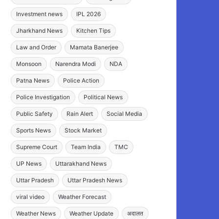
Investment news
IPL 2026
Jharkhand News
Kitchen Tips
Law and Order
Mamata Banerjee
Monsoon
Narendra Modi
NDA
Patna News
Police Action
Police Investigation
Political News
Public Safety
Rain Alert
Social Media
Sports News
Stock Market
Supreme Court
Team India
TMC
UP News
Uttarakhand News
Uttar Pradesh
Uttar Pradesh News
viral video
Weather Forecast
Weather News
Weather Update
अदालत