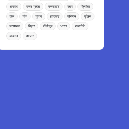
अपराध
उत्तर प्रदेश
उत्तराखंड
काम
क्रिकेट
खेल
चीन
चुनाव
झारखंड
परिणाम
पुलिस
प्रशासन
बिहार
बॉलीवुड
भारत
राजनीति
वायरल
व्यापार