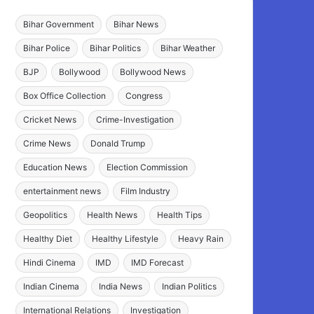
Bihar Government
Bihar News
Bihar Police
Bihar Politics
Bihar Weather
BJP
Bollywood
Bollywood News
Box Office Collection
Congress
Cricket News
Crime-Investigation
Crime News
Donald Trump
Education News
Election Commission
entertainment news
Film Industry
Geopolitics
Health News
Health Tips
Healthy Diet
Healthy Lifestyle
Heavy Rain
Hindi Cinema
IMD
IMD Forecast
Indian Cinema
India News
Indian Politics
International Relations
Investigation