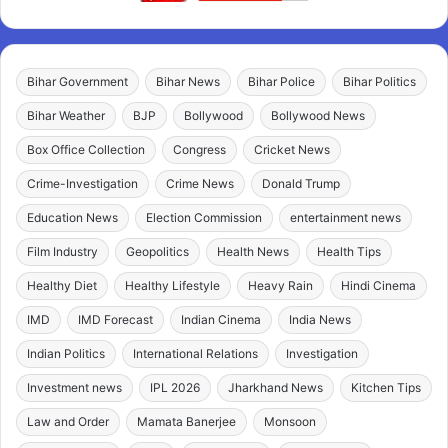
Bihar Government
Bihar News
Bihar Police
Bihar Politics
Bihar Weather
BJP
Bollywood
Bollywood News
Box Office Collection
Congress
Cricket News
Crime-Investigation
Crime News
Donald Trump
Education News
Election Commission
entertainment news
Film Industry
Geopolitics
Health News
Health Tips
Healthy Diet
Healthy Lifestyle
Heavy Rain
Hindi Cinema
IMD
IMD Forecast
Indian Cinema
India News
Indian Politics
International Relations
Investigation
Investment news
IPL 2026
Jharkhand News
Kitchen Tips
Law and Order
Mamata Banerjee
Monsoon