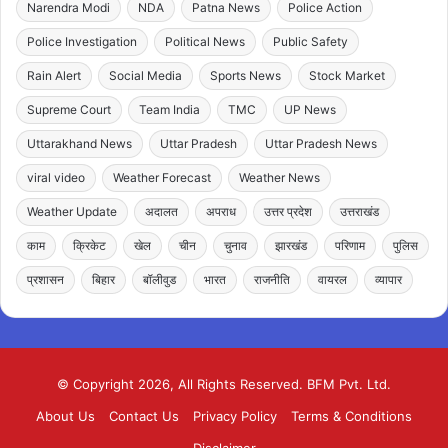
Narendra Modi
NDA
Patna News
Police Action
Police Investigation
Political News
Public Safety
Rain Alert
Social Media
Sports News
Stock Market
Supreme Court
Team India
TMC
UP News
Uttarakhand News
Uttar Pradesh
Uttar Pradesh News
viral video
Weather Forecast
Weather News
Weather Update
अदालत
अपराध
उत्तर प्रदेश
उत्तराखंड
काम
क्रिकेट
खेल
चीन
चुनाव
झारखंड
परिणाम
पुलिस
प्रशासन
बिहार
बॉलीवुड
भारत
राजनीति
वायरल
व्यापार
© Copyright 2026, All Rights Reserved. BFM Pvt. Ltd.
About Us
Contact Us
Privacy Policy
Terms & Conditions