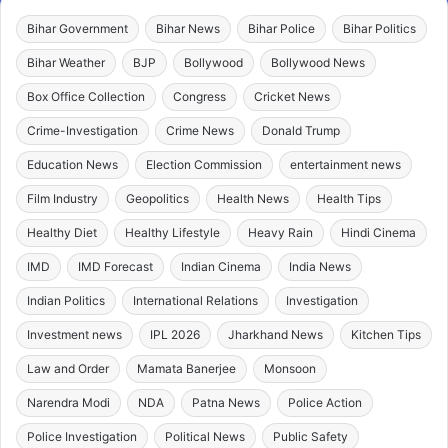
Bihar Government
Bihar News
Bihar Police
Bihar Politics
Bihar Weather
BJP
Bollywood
Bollywood News
Box Office Collection
Congress
Cricket News
Crime-Investigation
Crime News
Donald Trump
Education News
Election Commission
entertainment news
Film Industry
Geopolitics
Health News
Health Tips
Healthy Diet
Healthy Lifestyle
Heavy Rain
Hindi Cinema
IMD
IMD Forecast
Indian Cinema
India News
Indian Politics
International Relations
Investigation
Investment news
IPL 2026
Jharkhand News
Kitchen Tips
Law and Order
Mamata Banerjee
Monsoon
Narendra Modi
NDA
Patna News
Police Action
Police Investigation
Political News
Public Safety