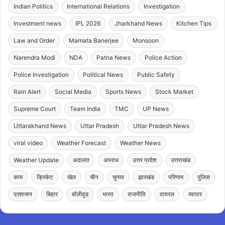
Indian Politics
International Relations
Investigation
Investment news
IPL 2026
Jharkhand News
Kitchen Tips
Law and Order
Mamata Banerjee
Monsoon
Narendra Modi
NDA
Patna News
Police Action
Police Investigation
Political News
Public Safety
Rain Alert
Social Media
Sports News
Stock Market
Supreme Court
Team India
TMC
UP News
Uttarakhand News
Uttar Pradesh
Uttar Pradesh News
viral video
Weather Forecast
Weather News
Weather Update
अदालत
अपराध
उत्तर प्रदेश
उत्तराखंड
काम
क्रिकेट
खेल
चीन
चुनाव
झारखंड
परिणाम
पुलिस
प्रशासन
बिहार
बॉलीवुड
भारत
राजनीति
वायरल
व्यापार