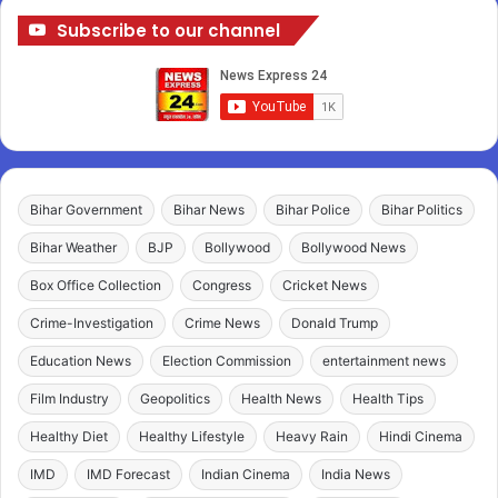
Subscribe to our channel
Bihar Government
Bihar News
Bihar Police
Bihar Politics
Bihar Weather
BJP
Bollywood
Bollywood News
Box Office Collection
Congress
Cricket News
Crime-Investigation
Crime News
Donald Trump
Education News
Election Commission
entertainment news
Film Industry
Geopolitics
Health News
Health Tips
Healthy Diet
Healthy Lifestyle
Heavy Rain
Hindi Cinema
IMD
IMD Forecast
Indian Cinema
India News