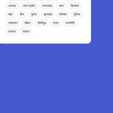
अपराध
उत्तर प्रदेश
उत्तराखंड
काम
क्रिकेट
खेल
चीन
चुनाव
झारखंड
परिणाम
पुलिस
प्रशासन
बिहार
बॉलीवुड
भारत
राजनीति
वायरल
व्यापार