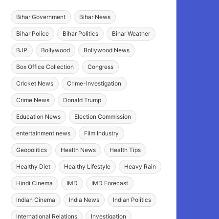
Bihar Government
Bihar News
Bihar Police
Bihar Politics
Bihar Weather
BJP
Bollywood
Bollywood News
Box Office Collection
Congress
Cricket News
Crime-Investigation
Crime News
Donald Trump
Education News
Election Commission
entertainment news
Film Industry
Geopolitics
Health News
Health Tips
Healthy Diet
Healthy Lifestyle
Heavy Rain
Hindi Cinema
IMD
IMD Forecast
Indian Cinema
India News
Indian Politics
International Relations
Investigation