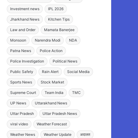
Investment news
IPL 2026
Jharkhand News
Kitchen Tips
Law and Order
Mamata Banerjee
Monsoon
Narendra Modi
NDA
Patna News
Police Action
Police Investigation
Political News
Public Safety
Rain Alert
Social Media
Sports News
Stock Market
Supreme Court
Team India
TMC
UP News
Uttarakhand News
Uttar Pradesh
Uttar Pradesh News
viral video
Weather Forecast
Weather News
Weather Update
अदालत