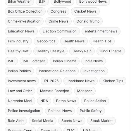
Bihar Weather
BJP
Bollywood
Bollywood News
Box Office Collection
Congress
Cricket News
Crime-Investigation
Crime News
Donald Trump
Education News
Election Commission
entertainment news
Film Industry
Geopolitics
Health News
Health Tips
Healthy Diet
Healthy Lifestyle
Heavy Rain
Hindi Cinema
IMD
IMD Forecast
Indian Cinema
India News
Indian Politics
International Relations
Investigation
Investment news
IPL 2026
Jharkhand News
Kitchen Tips
Law and Order
Mamata Banerjee
Monsoon
Narendra Modi
NDA
Patna News
Police Action
Police Investigation
Political News
Public Safety
Rain Alert
Social Media
Sports News
Stock Market
Supreme Court
Team India
TMC
UP News