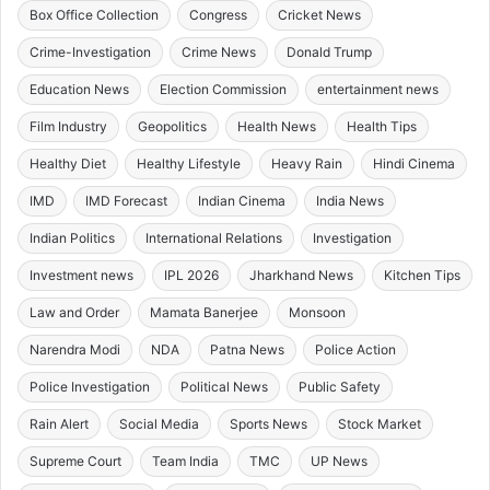
Box Office Collection
Congress
Cricket News
Crime-Investigation
Crime News
Donald Trump
Education News
Election Commission
entertainment news
Film Industry
Geopolitics
Health News
Health Tips
Healthy Diet
Healthy Lifestyle
Heavy Rain
Hindi Cinema
IMD
IMD Forecast
Indian Cinema
India News
Indian Politics
International Relations
Investigation
Investment news
IPL 2026
Jharkhand News
Kitchen Tips
Law and Order
Mamata Banerjee
Monsoon
Narendra Modi
NDA
Patna News
Police Action
Police Investigation
Political News
Public Safety
Rain Alert
Social Media
Sports News
Stock Market
Supreme Court
Team India
TMC
UP News