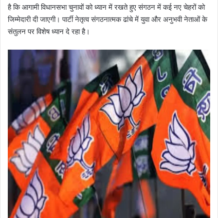
है कि आगामी विधानसभा चुनावों को ध्यान में रखते हुए संगठन में कई नए चेहरों को
जिम्मेदारी दी जाएगी। पार्टी नेतृत्व संगठनात्मक ढांचे में युवा और अनुभवी नेताओं के
संतुलन पर विशेष ध्यान दे रहा है।