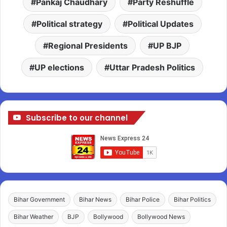
Pankaj Chaudhary
Party Reshuffle
Political strategy
Political Updates
Regional Presidents
UP BJP
UP elections
Uttar Pradesh Politics
Subscribe to our channel
Bihar Government
Bihar News
Bihar Police
Bihar Politics
Bihar Weather
BJP
Bollywood
Bollywood News