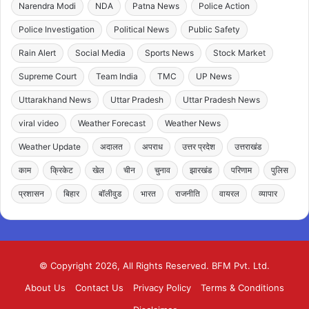
Narendra Modi
NDA
Patna News
Police Action
Police Investigation
Political News
Public Safety
Rain Alert
Social Media
Sports News
Stock Market
Supreme Court
Team India
TMC
UP News
Uttarakhand News
Uttar Pradesh
Uttar Pradesh News
viral video
Weather Forecast
Weather News
Weather Update
अदालत
अपराध
उत्तर प्रदेश
उत्तराखंड
काम
क्रिकेट
खेल
चीन
चुनाव
झारखंड
परिणाम
पुलिस
प्रशासन
बिहार
बॉलीवुड
भारत
राजनीति
वायरल
व्यापार
© Copyright 2026, All Rights Reserved. BFM Pvt. Ltd.
About Us
Contact Us
Privacy Policy
Terms & Conditions