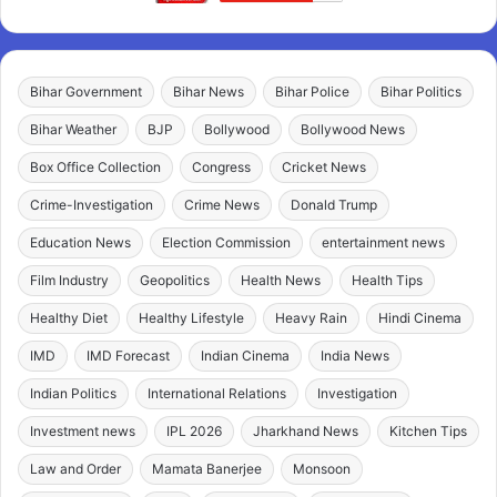
Bihar Government
Bihar News
Bihar Police
Bihar Politics
Bihar Weather
BJP
Bollywood
Bollywood News
Box Office Collection
Congress
Cricket News
Crime-Investigation
Crime News
Donald Trump
Education News
Election Commission
entertainment news
Film Industry
Geopolitics
Health News
Health Tips
Healthy Diet
Healthy Lifestyle
Heavy Rain
Hindi Cinema
IMD
IMD Forecast
Indian Cinema
India News
Indian Politics
International Relations
Investigation
Investment news
IPL 2026
Jharkhand News
Kitchen Tips
Law and Order
Mamata Banerjee
Monsoon